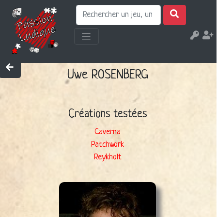
Uwe ROSENBERG
Créations testées
Caverna
Patchwork
Reykholt