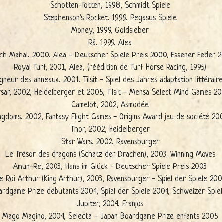
Schotten-Totten, 1998, Schmidt Spiele
Stephenson's Rocket, 1999, Pegasus Spiele
Money, 1999, Goldsieber
Râ, 1999, Alea
ch Mahal, 2000, Alea - Deutscher Spiele Preis 2000, Essener Feder 
Royal Turf, 2001, Alea, (réédition de Turf Horse Racing, 1995)
gneur des anneaux, 2001, Tilsit - Spiel des Jahres adaptation littérair
rsar, 2002, Heidelberger et 2005, Tilsit - Mensa Select Mind Games 2
Camelot, 2002, Asmodée
ngdoms, 2002, Fantasy Flight Games - Origins Award jeu de société 20
Thor, 2002, Heidelberger
Star Wars, 2002, Ravensburger
Le Trésor des dragons (Schatz der Drachen), 2003, Winning Moves
Amun-Re, 2003, Hans im Glück - Deutscher Spiele Preis 2003
e Roi Arthur (King Arthur), 2003, Ravensburger - Spiel der Spiele 200
n Boardgame Prize débutants 2004, Spiel der Spiele 2004, Schweizer Sp
Jupiter, 2004, Franjos
Mago Magino, 2004, Selecta - Japan Boardgame Prize enfants 2005