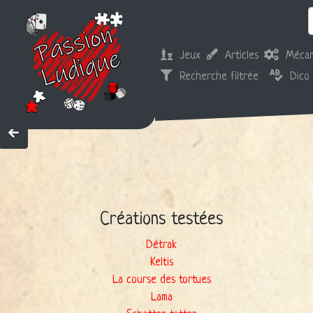
Jeux
Articles
Mécan
Recherche filtrée
Dico
Créations testées
Détrak
Keltis
La course des tortues
Lama