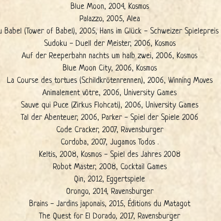
Blue Moon, 2004, Kosmos
Palazzo, 2005, Alea
 Babel (Tower of Babel), 2005, Hans im Glück - Schweizer Spielepreis
Sudoku - Duell der Meister, 2006, Kosmos
Auf der Reeperbahn nachts um halb zwei, 2006, Kosmos
Blue Moon City, 2006, Kosmos
La Course des tortues (Schildkrötenrennen), 2006, Winning Moves
Animalement vôtre, 2006, University Games
Sauve qui Puce (Zirkus Flohcati), 2006, University Games
Tal der Abenteuer, 2006, Parker - Spiel der Spiele 2006
Code Cracker, 2007, Ravensburger
Cordoba, 2007, Jugamos Todos .
Keltis, 2008, Kosmos - Spiel des Jahres 2008
Robot Master, 2008, Cocktail Games
Qin, 2012, Eggertspiele
Orongo, 2014, Ravensburger
Brains - Jardins japonais, 2015, Éditions du Matagot
The Quest for El Dorado, 2017, Ravensburger