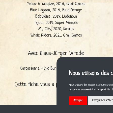
Yellow & Yangtze, 2018, Grail Games
Blue Lagoon, 2018, Blue Orange
Babylonia, 2019, Ludonova
Tajuto, 2019, Super Meeple
My City, 2020, Kosmos
Whale Riders, 2021, Grail Games
Avec Klaus-Jürgen Wrede
Carcassonne - Die Burg, 2003, Hans im Glück
Nous utilisons des 
Cette fiche vous a plu ? Partagez-la !
Nous utilisons des cookies et d'autres tech
un contenu personnalisé et des publicités c
J'accepte
Changer mes préfé
A propos
C