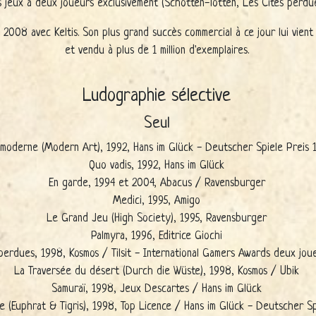
 jeux à deux joueurs exclusivement (Schotten-Totten, Les Cités perdue
en 2008 avec Keltis. Son plus grand succès commercial à ce jour lui vie
et vendu à plus de 1 million d'exemplaires.
Ludographie sélective
Seul
 moderne (Modern Art), 1992, Hans im Glück - Deutscher Spiele Preis 
Quo vadis, 1992, Hans im Glück
En garde, 1994 et 2004, Abacus / Ravensburger
Medici, 1995, Amigo
Le Grand Jeu (High Society), 1995, Ravensburger
Palmyra, 1996, Editrice Giochi
perdues, 1998, Kosmos / Tilsit - International Gamers Awards deux jo
La Traversée du désert (Durch die Wüste), 1998, Kosmos / Ubik
Samuraï, 1998, Jeux Descartes / Hans im Glück
e (Euphrat & Tigris), 1998, Top Licence / Hans im Glück - Deutscher S