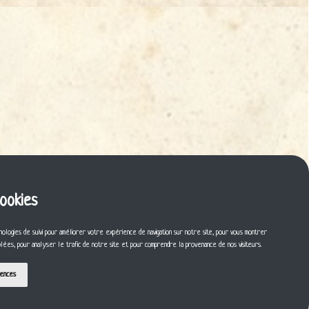
cookies
nologies de suivi pour améliorer votre expérience de navigation sur notre site, pour vous montrer
iblées, pour analyser le trafic de notre site et pour comprendre la provenance de nos visiteurs.
rences
ontact
CGU