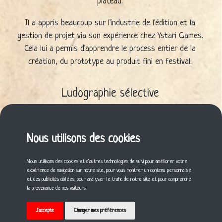
plateau.
Il a appris beaucoup sur l'industrie de l'édition et la
gestion de projet via son expérience chez Ystari Games.
Cela lui a permis d'apprendre le process entier de la
création, du prototype au produit fini en festival.
Ludographie sélective
Unlock!: Heroic Adventures (2018)
Unlock!: Epic Adventures (2019)
Unlock!: Heroic Adventures – Insert Coin (2020)
Nous utilisons des cookies
Unlock!: Legendary Adventures (2021)
Nous utilisons des cookies et d'autres technologies de suivi pour améliorer votre
expérience de navigation sur notre site, pour vous montrer un contenu personnalisé
Cette fiche vous a plu ? Partagez-la !
et des publicités ciblées, pour analyser le trafic de notre site et pour comprendre
la provenance de nos visiteurs.
J'accepte
Changer mes préférences