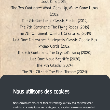
Just One (2018)
The 7th Continent: What Goes Up, Must Come Down
(2019)
The 7th Continent: Classic Edition (2019)
The 7th Continent: The Flying Roots (2019)
The 7th Continent: Comfort Creatures (2019)
Just One: Deutscher Spielepreis Classic Goodie Box
Promo Cards (2019)
The 7th Continent: The Crystal's Song (2020)
Just One: Neue Begriffe (2020)
The 7th Citadel (2024)
The 7th Citadel: The Final Throne (2024)
The 7th Citadel: The Alembic of Valengarde (2024)
The 7th Citadel: Knowledge is Power (2024)
The 7th Citadel: The Unveilers (2024)
Nous utilisons des cookies
The 7th Citadel: On the Edge of Peril (2024)
Nous utilisons des cookies et d'autres technologies de suivi pour améliorer votre
expérience de navigation sur notre site, pour vous montrer un contenu personnalisé