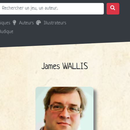
iques
Auteurs
Illustrateurs
 ludique
James WALLIS