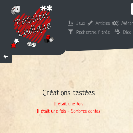
Jeux
Articles
Mécan
Recherche filtrée
Dico
Créations testées
Il était une fois
Il était une fois - Sombres contes