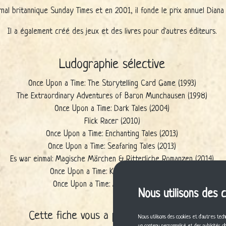
nal britannique Sunday Times et en 2001, il fonde le prix annuel Diana J
Il a également créé des jeux et des livres pour d'autres éditeurs.
Ludographie sélective
Once Upon a Time: The Storytelling Card Game (1993)
The Extraordinary Adventures of Baron Munchausen (1998)
Once Upon a Time: Dark Tales (2004)
Flick Racer (2010)
Once Upon a Time: Enchanting Tales (2013)
Once Upon a Time: Seafaring Tales (2013)
Es war einmal: Magische Märchen & Ritterliche Romanzen (2014)
Once Upon a Time: Knightly Tales (2014)
Once Upon a Time: Animal Tales (2016)
Nous utilisons des 
Cette fiche vous a plu ? Partagez-la !
Nous utilisons des cookies et d'autres tech