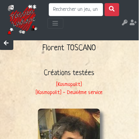
Florent TOSCANO
Créations testées
[Kosmopoli:t]
[Kosmopoli:t] - Deuxième service