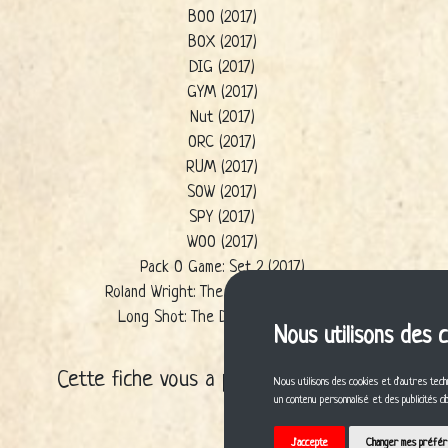
BOO (2017)
BOX (2017)
DIG (2017)
GYM (2017)
Nut (2017)
ORC (2017)
RUM (2017)
SOW (2017)
SPY (2017)
WOO (2017)
Pack O Game: Set 2 (2017)
Roland Wright: The Dice Game (2020)
Long Shot: The Dice Game (2021)
Nous utilisons des 
Cette fiche vous a plu ? Partagez-la !
Nous utilisons des cookies et d'autres tech
un contenu personnalisé et des publicités c
J'accepte
Changer mes préfé