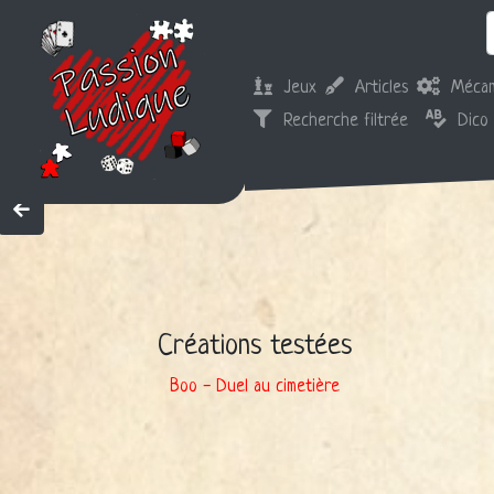
Jeux
Articles
Mécan
Recherche filtrée
Dico
Créations testées
Boo - Duel au cimetière