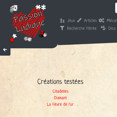
Jeux
Articles
Mécan
Recherche filtrée
Dico
Créations testées
Citadelles
Diamant
La fièvre de l'or