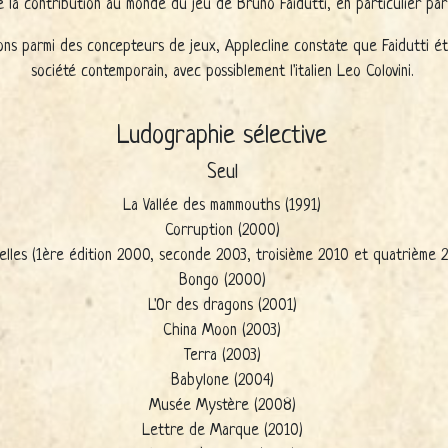
 la contribution au monde du jeu de Bruno Faidutti, en particulier par 
ons parmi des concepteurs de jeux, Applecline constate que Faidutti é
société contemporain, avec possiblement l'italien Leo Colovini.
Ludographie sélective
Seul
La Vallée des mammouths (1991)
Corruption (2000)
elles (1ère édition 2000, seconde 2003, troisième 2010 et quatrième 
Bongo (2000)
L'Or des dragons (2001)
China Moon (2003)
Terra (2003)
Babylone (2004)
Musée Mystère (2008)
Lettre de Marque (2010)