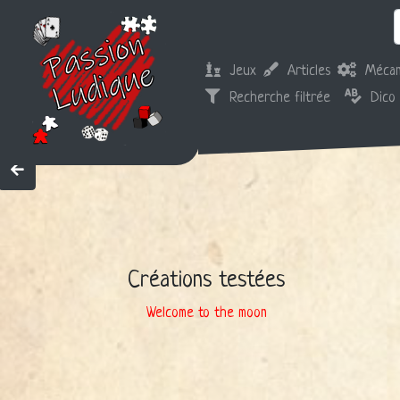
Jeux
Articles
Mécan
Recherche filtrée
Dico
Créations testées
Welcome to the moon