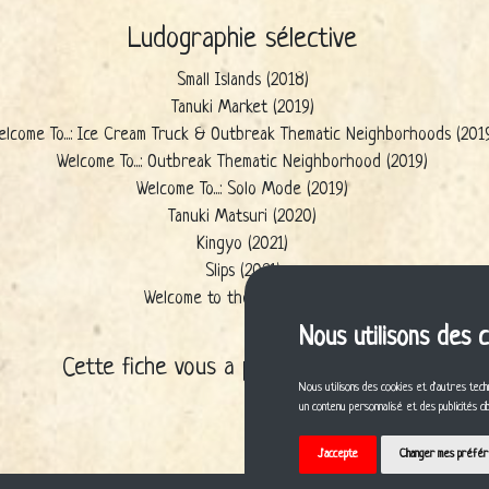
Ludographie sélective
Small Islands (2018)
Tanuki Market (2019)
elcome To...: Ice Cream Truck & Outbreak Thematic Neighborhoods (201
Welcome To...: Outbreak Thematic Neighborhood (2019)
Welcome To...: Solo Mode (2019)
Tanuki Matsuri (2020)
Kingyo (2021)
Slips (2021)
Welcome to the Moon (2021)
Nous utilisons des 
Cette fiche vous a plu ? Partagez-la !
Nous utilisons des cookies et d'autres tech
un contenu personnalisé et des publicités c
J'accepte
Changer mes préfé